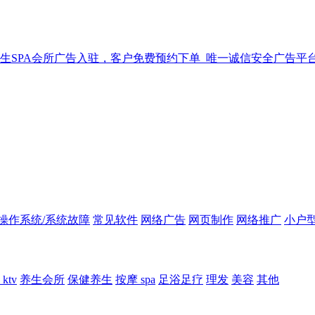
生SPA会所广告入驻，客户免费预约下单_唯一诚信安全广告平
操作系统/系统故障
常见软件
网络广告
网页制作
网络推广
小户
ktv
养生会所
保健养生
按摩 spa
足浴足疗
理发
美容
其他