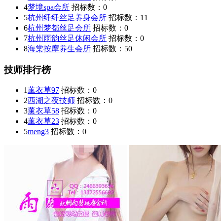
4
梦境spa会所
招标数：
0
5
杭州纤纤丝足养身会所
招标数：
11
6
杭州梦都丝足会所
招标数：
0
7
杭州雨韵丝足休闲会所
招标数：
0
8
海棠按摩养生会所
招标数：
50
技师排行榜
1
薰衣草97
招标数：
0
2
西湖之夜技师
招标数：
0
3
薰衣草58
招标数：
0
4
薰衣草23
招标数：
0
5
meng3
招标数：
0