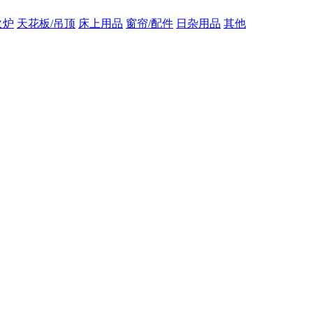
火炉
天花板/吊顶
床上用品
窗帘/配件
日杂用品
其他