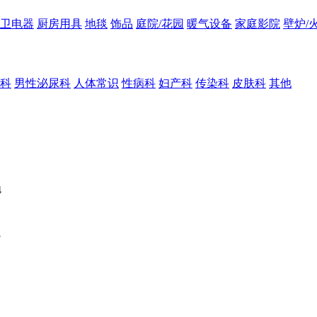
卫电器
厨房用具
地毯
饰品
庭院/花园
暖气设备
家庭影院
壁炉/
科
男性泌尿科
人体常识
性病科
妇产科
传染科
皮肤科
其他
4
3