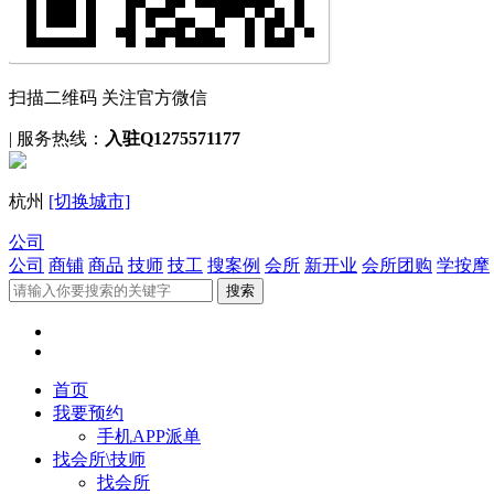
扫描二维码 关注官方微信
|
服务热线：
入驻Q1275571177
杭州
[切换城市]
公司
公司
商铺
商品
技师
技工
搜案例
会所
新开业
会所团购
学按摩
首页
我要预约
手机APP派单
找会所\技师
找会所