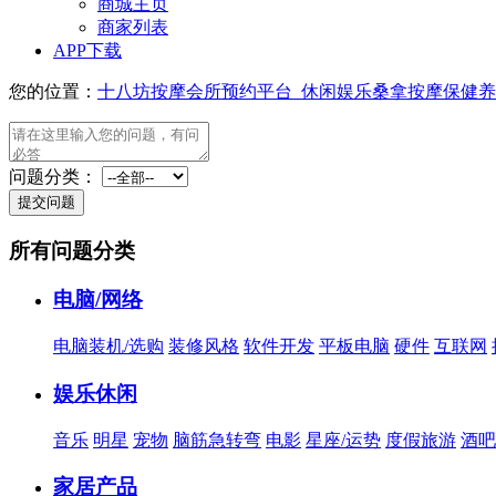
商城主页
商家列表
APP下载
您的位置：
十八坊按摩会所预约平台_休闲娱乐桑拿按摩保健养
问题分类：
所有问题分类
电脑/网络
电脑装机/选购
装修风格
软件开发
平板电脑
硬件
互联网
娱乐休闲
音乐
明星
宠物
脑筋急转弯
电影
星座/运势
度假旅游
酒吧 
家居产品