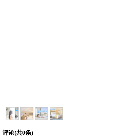
评论(共
0
条)