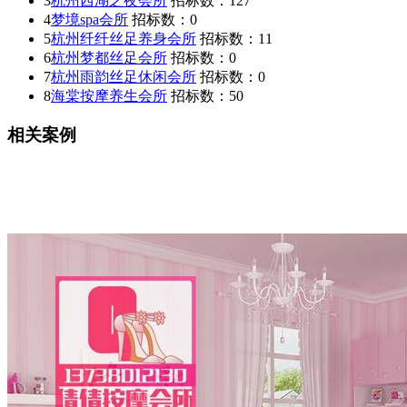
3
杭州西湖之夜会所
招标数：
127
4
梦境spa会所
招标数：
0
5
杭州纤纤丝足养身会所
招标数：
11
6
杭州梦都丝足会所
招标数：
0
7
杭州雨韵丝足休闲会所
招标数：
0
8
海棠按摩养生会所
招标数：
50
相关案例