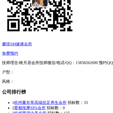
馨瑶SM健康会所
免费预约
技师理念:映月居会所技师微信/电话/QQ：15858262690 预约QQ：2
户型：
风格：
公司排行榜
1
杭州薰衣草高端丝足养生会所
招标数：
33
2
爱都按摩SPA会所
招标数：
0