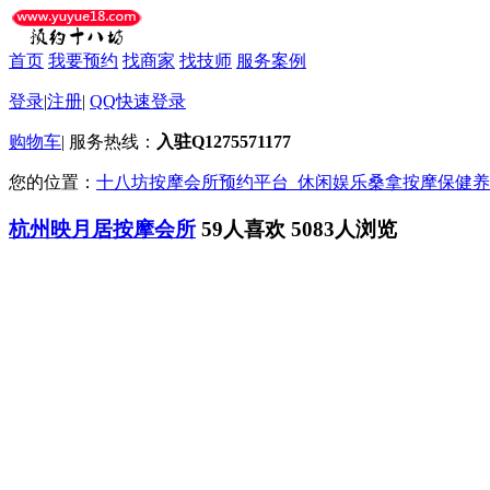
首页
我要预约
找商家
找技师
服务案例
登录
|
注册
|
QQ快速登录
购物车
|
服务热线：
入驻Q1275571177
您的位置：
十八坊按摩会所预约平台_休闲娱乐桑拿按摩保健养
杭州映月居按摩会所
59人喜欢
5083人浏览