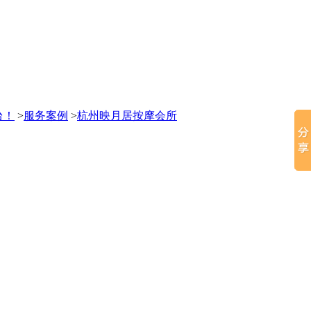
台！
>
服务案例
>
杭州映月居按摩会所