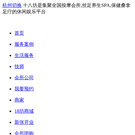
杭州切换
十八坊是集聚全国按摩会所,丝足养生SPA,保健桑拿
足疗的休闲娱乐平台
首页
服务案例
生活服务
技师
会所公司
我要预约
商家
18坊商城
新张开业
会所团购