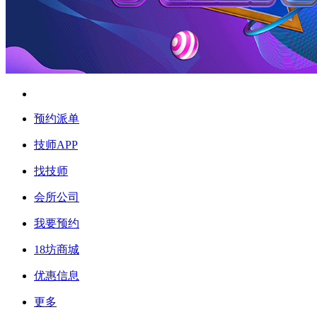
预约派单
技师APP
找技师
会所公司
我要预约
18坊商城
优惠信息
更多