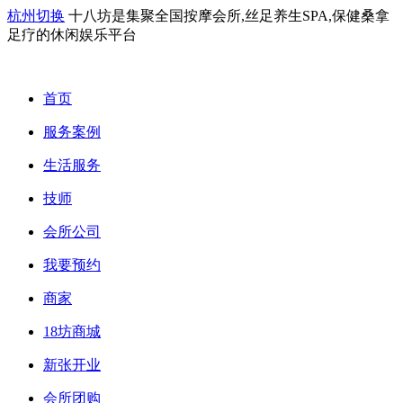
杭州切换
十八坊是集聚全国按摩会所,丝足养生SPA,保健桑拿
足疗的休闲娱乐平台
首页
服务案例
生活服务
技师
会所公司
我要预约
商家
18坊商城
新张开业
会所团购