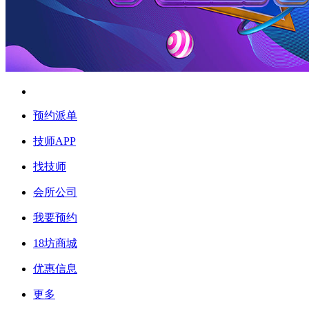
预约派单
技师APP
找技师
会所公司
我要预约
18坊商城
优惠信息
更多