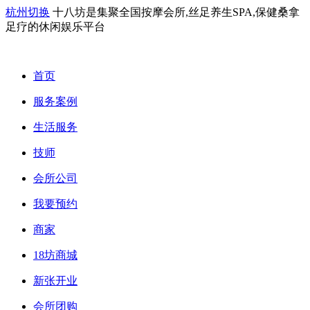
杭州切换
十八坊是集聚全国按摩会所,丝足养生SPA,保健桑拿
足疗的休闲娱乐平台
首页
服务案例
生活服务
技师
会所公司
我要预约
商家
18坊商城
新张开业
会所团购