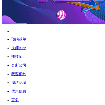
预约派单
技师APP
找技师
会所公司
我要预约
18坊商城
优惠信息
更多