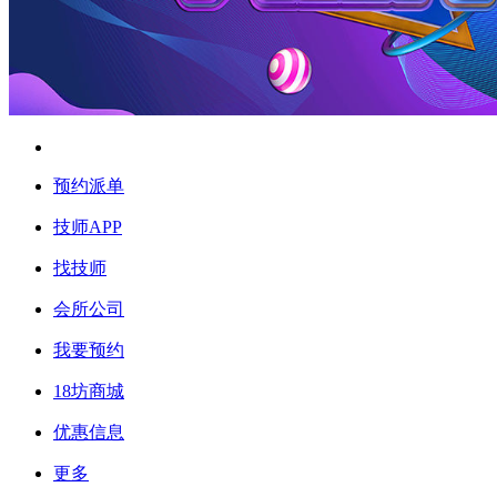
预约派单
技师APP
找技师
会所公司
我要预约
18坊商城
优惠信息
更多