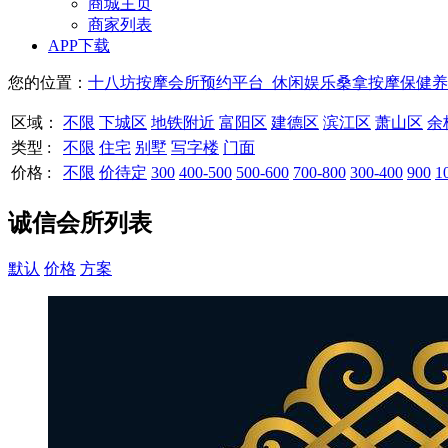
商城主页
商家列表
APP下载
您的位置：
十八坊按摩会所预约平台_休闲娱乐桑拿按摩保健养
区域：
不限
下城区
地铁附近
富阳区
建德区
滨江区
萧山区
余
类型 :
不限
住宅
别墅
写字楼
门面
价格 :
不限
价待定
300
400-500
500-600
700-800
300-400
900
1
诚信会所列表
默认
价格
方案