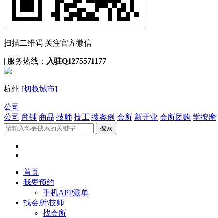
扫描二维码 关注官方微信
|
服务热线：
入驻Q1275571177
杭州
[切换城市]
公司
公司
商铺
商品
技师
技工
搜案例
会所
新开业
会所团购
学按摩
首页
我要预约
手机APP派单
找会所\技师
找会所