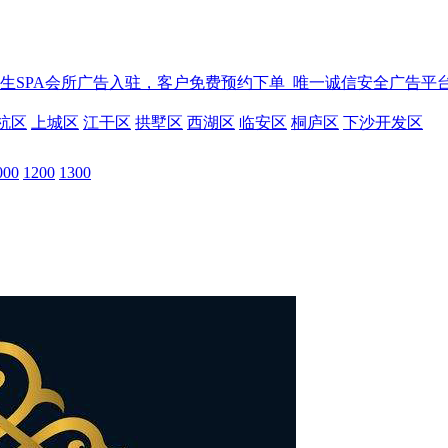
生SPA会所广告入驻，客户免费预约下单_唯一诚信安全广告平
杭区
上城区
江干区
拱墅区
西湖区
临安区
桐庐区
下沙开发区
000
1200
1300